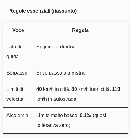
Regole essenziali (riassunto)
Voce
Regola
Lato di
Si guida a
destra
guida
Sorpasso
Si sorpassa a
sinistra
Limiti di
40
km/h in città,
80
km/h fuori città,
110
velocità
km/h in autostrada
Alcolemia
Limite molto basso:
0,1‰
(quasi
tolleranza zero)