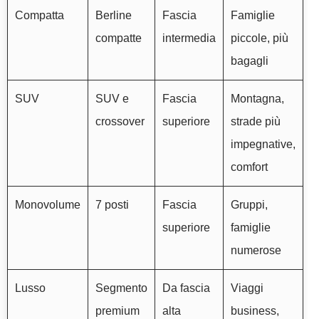
Compatta
Berline
Fascia
Famiglie
compatte
intermedia
piccole, più
bagagli
SUV
SUV e
Fascia
Montagna,
crossover
superiore
strade più
impegnative,
comfort
Monovolume
7 posti
Fascia
Gruppi,
superiore
famiglie
numerose
Lusso
Segmento
Da fascia
Viaggi
premium
alta
business,