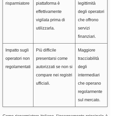
risparmiatore
piattaforma è
legittimità
effettivamente
degli operatori
vigilata prima di
che offrono
utilizzarla.
servizi
finanziari.
Impatto sugli
Più difficile
Maggiore
operatori non
presentarsi come
tracciabilità
regolamentati
autorizzati se non si
degli
compare nei registri
intermediari
ufficiali.
che operano
regolarmente
sul mercato.