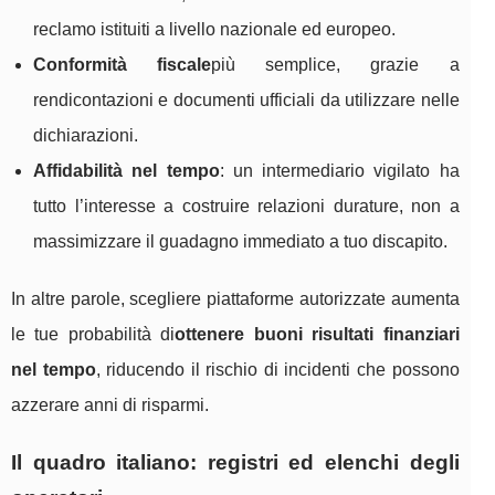
reclamo istituiti a livello nazionale ed europeo.
Conformità fiscale
più semplice, grazie a
rendicontazioni e documenti ufficiali da utilizzare nelle
dichiarazioni.
Affidabilità nel tempo
: un intermediario vigilato ha
tutto l’interesse a costruire relazioni durature, non a
massimizzare il guadagno immediato a tuo discapito.
In altre parole, scegliere piattaforme autorizzate aumenta
le tue probabilità di
ottenere buoni risultati finanziari
nel tempo
, riducendo il rischio di incidenti che possono
azzerare anni di risparmi.
Il quadro italiano: registri ed elenchi degli