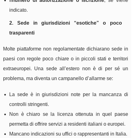
Il
numero di autorizzazione o iscrizione
, se viene
indicato.
2. Sede in giurisdizioni “esotiche” o poco
trasparenti
Molte piattaforme non regolamentate dichiarano sede in
paesi con regole poco chiare o in piccoli stati e territori
extraeuropei. Una sede all’estero non è di per sé un
problema, ma diventa un campanello d’allarme se:
La sede è in giurisdizioni note per la mancanza di
controlli stringenti.
Non è chiaro se la licenza ottenuta in quel paese
permetta di offrire servizi a residenti italiani o europei.
Mancano indicazioni su uffici o rappresentanti in Italia.