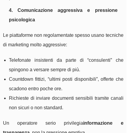
4. Comunicazione aggressiva e pressione
psicologica
Le piattaforme non regolamentate spesso usano tecniche
di marketing molto aggressive:
Telefonate insistenti da parte di “consulenti” che
spingono a versare sempre di più.
Countdown fittizi, “ultimi posti disponibili”, offerte che
scadono entro poche ore.
Richieste di inviare documenti sensibili tramite canali
non sicuri o non standard.
Un operatore serio privilegia
informazione e
trasparenza
, non la pressione emotiva.