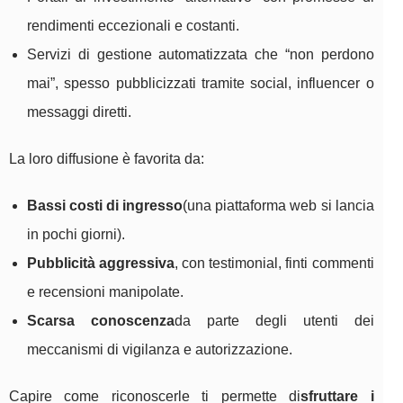
rendimenti eccezionali e costanti.
Servizi di gestione automatizzata che “non perdono
mai”, spesso pubblicizzati tramite social, influencer o
messaggi diretti.
La loro diffusione è favorita da:
Bassi costi di ingresso
(una piattaforma web si lancia
in pochi giorni).
Pubblicità aggressiva
, con testimonial, finti commenti
e recensioni manipolate.
Scarsa conoscenza
da parte degli utenti dei
meccanismi di vigilanza e autorizzazione.
Capire come riconoscerle ti permette di
sfruttare i