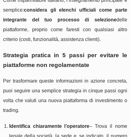
Come risparmiatore italiano, l’insegnamento principale è
semplice:
considera gli elenchi ufficiali come parte
integrante del tuo processo di selezione
delle
piattaforme, proprio come faresti con qualsiasi altro
criterio (costi, funzionalità, assistenza clienti).
Strategia pratica in 5 passi per evitare le
piattaforme non regolamentate
Per trasformare queste informazioni in azione concreta,
puoi seguire una semplice strategia in cinque passi ogni
volta che valuti una nuova piattaforma di investimento o
trading.
Identifica chiaramente l’operatore
– Trova il nome
legale della società, la sede e, se indicato, il numero