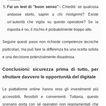
Fai un test di “buon senso”
– Chiediti: se qualcosa
andasse storto, saprei a chi rivolgermi? Esiste
un’autorità che vigila su questo operatore? Se la
risposta è no, il rischio è probabilmente troppo alto.
Seguire questi passi non richiede competenze tecniche
particolari, ma può fare la differenza tra una scelta solida
e una decisione potenzialmente disastrosa.
Conclusioni: sicurezza prima di tutto, per
sfruttare davvero le opportunità del digitale
Le piattaforme online hanno reso gli investimenti più
accessibili, flessibili e convenienti. Tuttavia, questo
scenario porta con sé operatori non regolamentati che