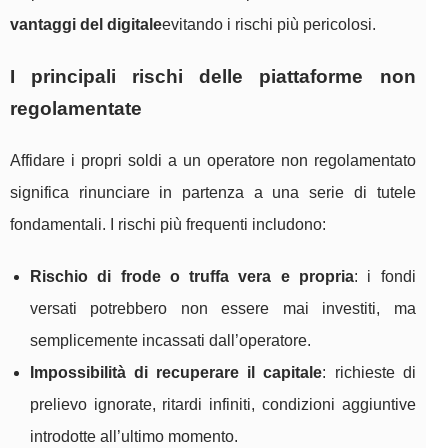
vantaggi del digitale
evitando i rischi più pericolosi.
I principali rischi delle piattaforme non
regolamentate
Affidare i propri soldi a un operatore non regolamentato
significa rinunciare in partenza a una serie di tutele
fondamentali. I rischi più frequenti includono:
Rischio di frode o truffa vera e propria
: i fondi
versati potrebbero non essere mai investiti, ma
semplicemente incassati dall’operatore.
Impossibilità di recuperare il capitale
: richieste di
prelievo ignorate, ritardi infiniti, condizioni aggiuntive
introdotte all’ultimo momento.