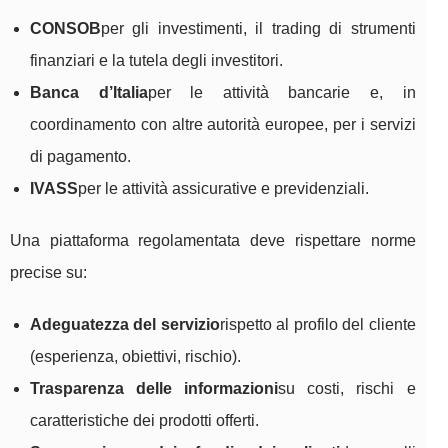
CONSOB
per gli investimenti, il trading di strumenti
finanziari e la tutela degli investitori.
Banca d’Italia
per le attività bancarie e, in
coordinamento con altre autorità europee, per i servizi
di pagamento.
IVASS
per le attività assicurative e previdenziali.
Una piattaforma regolamentata deve rispettare norme
precise su:
Adeguatezza del servizio
rispetto al profilo del cliente
(esperienza, obiettivi, rischio).
Trasparenza delle informazioni
su costi, rischi e
caratteristiche dei prodotti offerti.