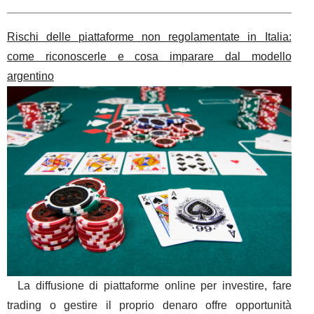
Rischi delle piattaforme non regolamentate in Italia:
come riconoscerle e cosa imparare dal modello
argentino
La diffusione di piattaforme online per investire, fare
trading o gestire il proprio denaro offre opportunità