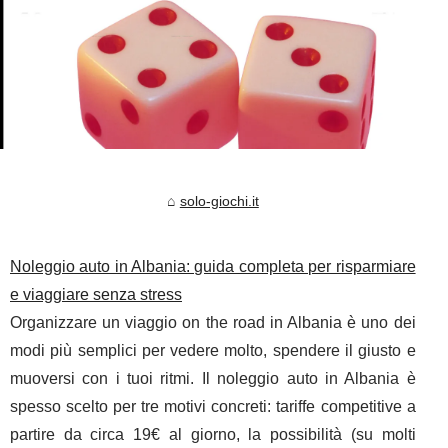
solo-giochi.it
Noleggio auto in Albania: guida completa per risparmiare
e viaggiare senza stress
Organizzare un viaggio on the road in Albania è uno dei
modi più semplici per vedere molto, spendere il giusto e
muoversi con i tuoi ritmi. Il noleggio auto in Albania è
spesso scelto per tre motivi concreti: tariffe competitive a
partire da circa 19€ al giorno, la possibilità (su molti